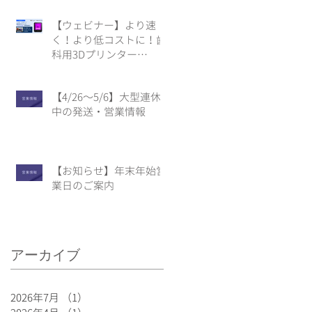
【ウェビナー】より速
く！より低コストに！歯
科用3Dプリンター
「Form 4B」の新商品紹
介【4/24】
【4/26〜5/6】大型連休
中の発送・営業情報
【お知らせ】年末年始営
業日のご案内
アーカイブ
2026年7月
（1）
1件の記事