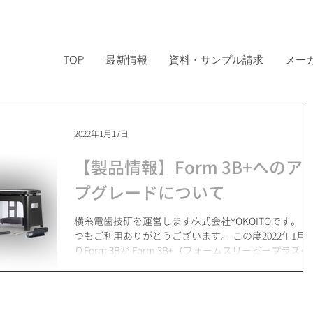
TOP
最新情報
資料・サンプル請求
メー
2022年1月17日
【製品情報】Form 3B+へのア
プグレードについて
横糸電歯技研を運営します株式会社YOKOITOです。 い
つもご利用ありがとうございます。 この度2022年1月
りForm 3Bが Form 3B+（フォームスリービープラス）
へと名前を変え、新しく生まれ変わりました。 こちら
の記事では、Form 3BからForm...