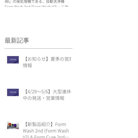
4B」の後処理機である、自動洗浄機
Wash(第二世代)等を展示予定です。
Form Wash 2nd (Form Wash V2)・二次重
合機Form Cure 2nd (Form Cure V2)の紹
介をいたします。
最新記事
【お知らせ】夏季の営業
情報
【4/29〜5/6】大型連休
中の発送・営業情報
【新製品紹介】Form
Wash 2nd (Form Wash
V2) & Form Cure 2nd