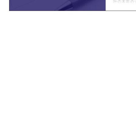
社の本年の
ます。 窓口クローズ： 4月26日（土）〜4月29日（火）
5月2日（金）