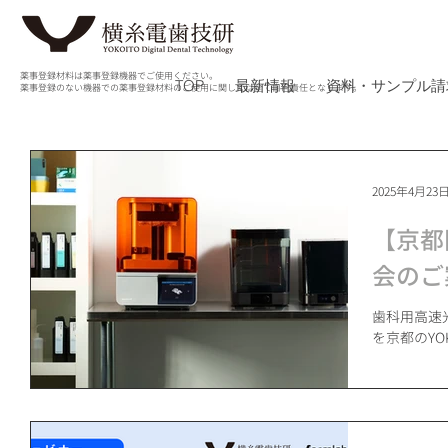
薬事登録材料は薬事登録機器でご使用ください。
TOP
最新情報
資料・サンプル請
薬事登録のない機器での薬事登録材料のご使用に関しては全て自己責任となります。
2025年4月23
【京都
会のご
歯科用高速光
を京都のYO