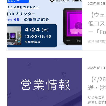
2025年4月9日
【ウェ
低コス
ー「F
【4/2
歯科向け3
をさらに向上
ウェビナーで
レジンポン
ドを組み合
2025年4月8日
【4/
送・営
いつもご利
運営します株