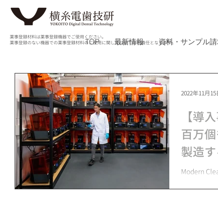
薬事登録材料は薬事登録機器でご使用ください。
TOP
最新情報
資料・サンプル請
薬事登録のない機器での薬事登録材料のご使用に関しては全て自己責任となります。
2022年11月1
【導入
百万個
製造する
組み
Modern
です。40台
アライナー
したか、膨
を学びまし