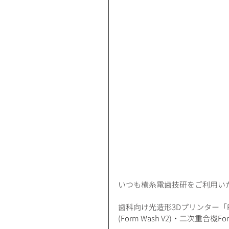
いつも横糸電歯技研をご利用い
歯科向け光造形3Dプリンター「For
(Form Wash V2)・二次重合機For