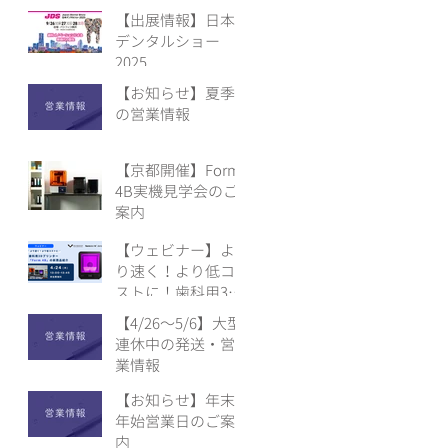
【出展情報】日本
デンタルショー
2025
【お知らせ】夏季
の営業情報
【京都開催】Form
4B実機見学会のご
案内
【ウェビナー】よ
り速く！より低コ
ストに！歯科用3D
プリンター「Form
【4/26〜5/6】大型
4B」の新商品紹介
連休中の発送・営
【4/24】
業情報
【お知らせ】年末
年始営業日のご案
内