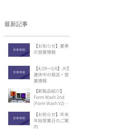
最新記事
【お知らせ】夏季
の営業情報
【4/29〜5/6】大型
連休中の発送・営
業情報
【新製品紹介】
Form Wash 2nd
(Form Wash V2) &
Form Cure 2nd
【お知らせ】年末
(Form Cure V2)
年始営業日のご案
内