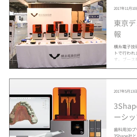
2017年11月1
東京デ
報
横糸電子技研
トで行われ
す。ブース
formla
示するほか、
2017年5月13
3Sha
ーシッ
歯科用3Dプリ
3Shape