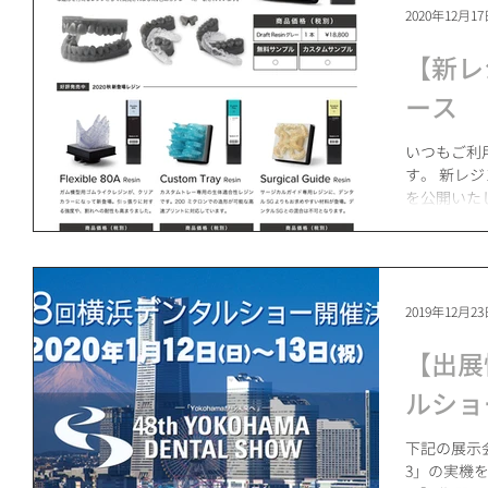
2020年12月1
【新レ
ース
いつもご利
す。 新レ
を公開いた
したら、お
2019年12月2
【出展
ルショー
下記の展示
3」の実機を