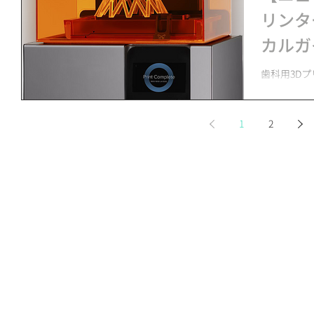
リンタ
カルガ
用関連
歯科用3Dプ
ワックスパ
始
して販売開始
崎市）は、
1
2
「Form2
ル」「...