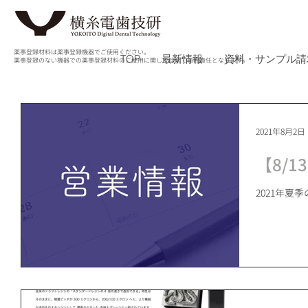
薬事登録材料は薬事登録機器でご使用ください。
TOP
最新情報
資料・サンプル請
薬事登録のない機器での薬事登録材料のご使用に関しては全て自己責任となります。
2021年8月2日
【8/1
2021年夏