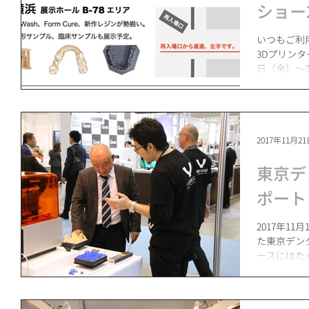
ショー2
いつもご利用あ
3Dプリンタ
日（金）〜
「ワールドデ
ブース番号は
2017年11月2
東京デ
ポート
2017年1
た東京デン
ースにはた
りがとうご
となる6台の
た。...