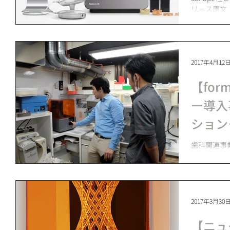
リース原文（英語）
to Simplify 
2017年4月12
【for
ー導入
ション
院）
歯科関連事
3Dプリンター
ーム2）を
ョンクリニ
ルプロポーシ
2017年3月30
【ニュ