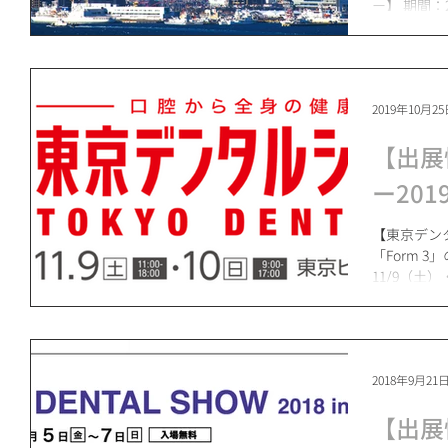
ー】 期間：
2019年10月2
【出展
ー201
【東京デン
「Form 
11/9（土）
2018年9月21
【出展