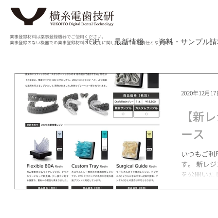
薬事登録材料は薬事登録機器でご使用ください。
TOP
最新情報
資料・サンプル請
薬事登録のない機器での薬事登録材料のご使用に関しては全て自己責任となります。
2020年12月1
【新レ
ース
いつもご利
す。 新レ
を公開いた
したら、お