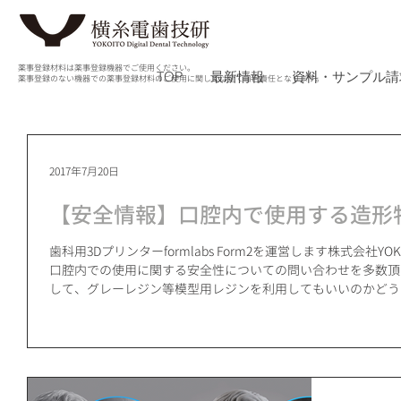
薬事登録材料は薬事登録機器でご使用ください。
TOP
最新情報
資料・サンプル請
薬事登録のない機器での薬事登録材料のご使用に関しては全て自己責任となります。
2017年7月20日
【安全情報】口腔内で使用する造形
歯科用3Dプリンターformlabs Form2を運営します株式会社YOKOIT
口腔内での使用に関する安全性についての問い合わせを多数頂いております。 特に
して、グレーレジン等模型用レジンを利用してもいいのかどう..