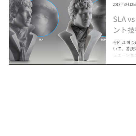
2017年3月12
SLA 
ント技
今回は同じ光
いて、各技
ュエーショ
す。 ※原文:https://formlabs.com/blog/3d-printing-
technology-