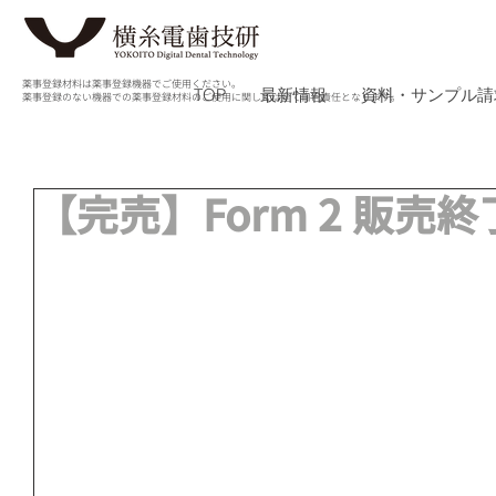
薬事登録材料は薬事登録機器でご使用ください。
TOP
最新情報
資料・サンプル請
薬事登録のない機器での薬事登録材料のご使用に関しては全て自己責任となります。
【完売】Form 2 販売