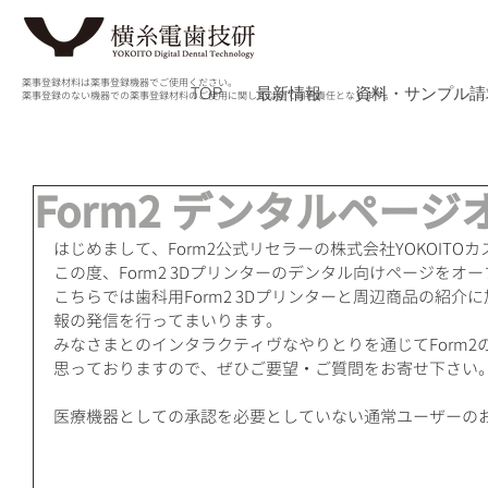
薬事登録材料は薬事登録機器でご使用ください。
TOP
最新情報
資料・サンプル請
薬事登録のない機器での薬事登録材料のご使用に関しては全て自己責任となります。
Form2 デンタルページ
はじめまして、Form2公式リセラーの株式会社YOKOITO
この度、Form2 3Dプリンターのデンタル向けページをオ
こちらでは歯科用Form2 3Dプリンターと周辺商品の紹
報の発信を行ってまいります。
みなさまとのインタラクティヴなやりとりを通じてForm
思っておりますので、ぜひご要望・ご質問をお寄せ下さい
医療機器としての承認を必要としていない通常ユーザーの